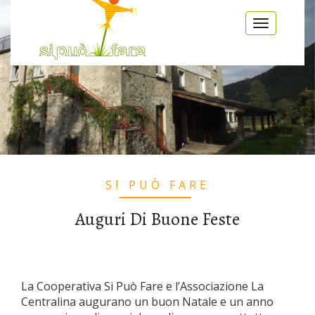
Salta al contenuto principale
Toggle
navigatio
SI PUÒ FARE
Auguri Di Buone Feste
La Cooperativa Si Può Fare e l’Associazione La
Centralina augurano un buon Natale e un anno