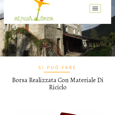
Salta al contenuto principale
Toggle
navigatio
SI PUÒ FARE
Borsa Realizzata Con Materiale Di
Riciclo