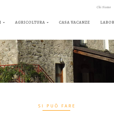
Chi Siamo
I
AGRICOLTURA
CASA VACANZE
LABO
SI PUÒ FARE