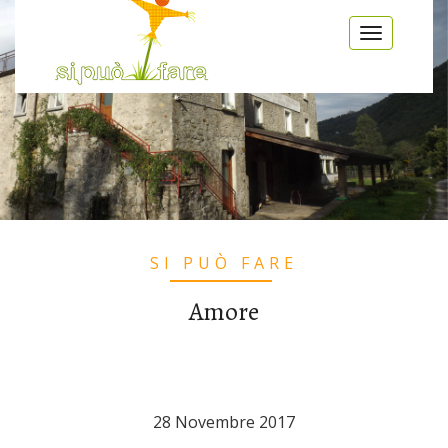
Salta al contenuto principale
Toggle
navigatio
SI PUÒ FARE
Amore
28 Novembre 2017